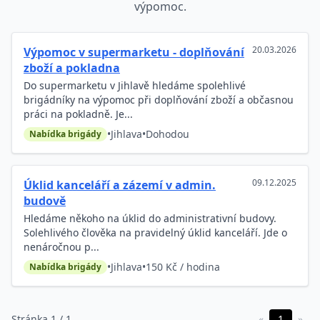
výpomoc.
20.03.2026
Výpomoc v supermarketu - doplňování
zboží a pokladna
Do supermarketu v Jihlavě hledáme spolehlivé
brigádníky na výpomoc při doplňování zboží a občasnou
práci na pokladně. Je...
•
Jihlava
•
Dohodou
Nabídka brigády
09.12.2025
Úklid kanceláří a zázemí v admin.
budově
Hledáme někoho na úklid do administrativní budovy.
Solehlivého člověka na pravidelný úklid kanceláří. Jde o
nenáročnou p...
•
Jihlava
•
150 Kč / hodina
Nabídka brigády
Stránka 1 / 1
«
1
»