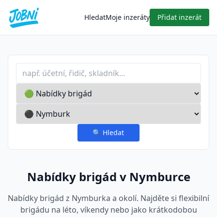
Hledat
Moje inzeráty
Přidat inzerát
Profese nebo klíčové slovo
Typ inzerátu
Lokalita
🔍
Hledat
Nabídky brigád v Nymburce
Nabídky brigád z Nymburka a okolí. Najděte si flexibilní
brigádu na léto, víkendy nebo jako krátkodobou