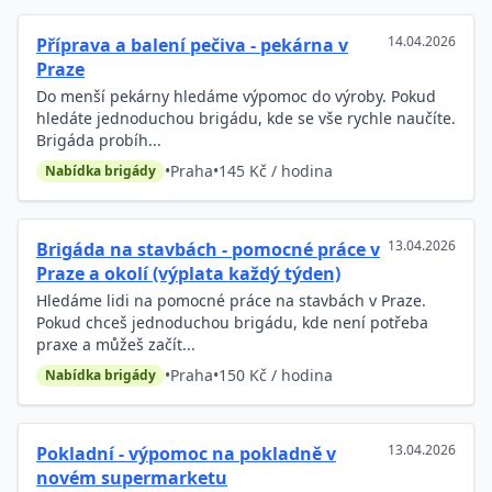
14.04.2026
Příprava a balení pečiva - pekárna v
Praze
Do menší pekárny hledáme výpomoc do výroby. Pokud
hledáte jednoduchou brigádu, kde se vše rychle naučíte.
Brigáda probíh...
•
Praha
•
145 Kč / hodina
Nabídka brigády
13.04.2026
Brigáda na stavbách - pomocné práce v
Praze a okolí (výplata každý týden)
Hledáme lidi na pomocné práce na stavbách v Praze.
Pokud chceš jednoduchou brigádu, kde není potřeba
praxe a můžeš začít...
•
Praha
•
150 Kč / hodina
Nabídka brigády
13.04.2026
Pokladní - výpomoc na pokladně v
novém supermarketu