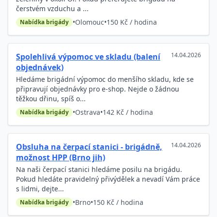
čerstvém vzduchu a ...
•
Olomouc
•
150 Kč / hodina
Nabídka brigády
14.04.2026
Spolehlivá výpomoc ve skladu (balení
objednávek)
Hledáme brigádní výpomoc do menšího skladu, kde se
připravují objednávky pro e-shop. Nejde o žádnou
těžkou dřinu, spíš o...
•
Ostrava
•
142 Kč / hodina
Nabídka brigády
14.04.2026
Obsluha na čerpací stanici - brigádně,
možnost HPP (Brno jih)
Na naši čerpací stanici hledáme posilu na brigádu.
Pokud hledáte pravidelný přivýdělek a nevadí Vám práce
s lidmi, dejte...
•
Brno
•
150 Kč / hodina
Nabídka brigády