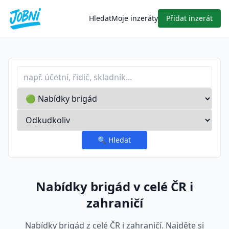
Hledat
Moje inzeráty
Přidat inzerát
Profese nebo klíčové slovo
Typ inzerátu
Lokalita
🔍
Hledat
Nabídky brigád v celé ČR i
zahraničí
Nabídky brigád z celé ČR i zahraničí. Najděte si