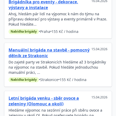
16.04.2026
Brigádníka pro eventy - dekorace,
výstavy a instalace
Ahoj, hledám pár lidí na výpomoc k nám do týmu na
přípravu dekorací pro výstavy a eventy primárně v Praze.
Pokud hledáte...
•
Praha
•
155 Kč / hodina
Nabídka brigády
15.04.2026
Manuální brigáda na stavbě - pomocný
dělník ze Strakonic
Do zajeté party ve Strakonicích hledáme až 3 brigádníky
na výpomoc na stavbě. Pokud hledáte jednoduchou
manuální práci, ...
•
Strakonice
•
155 Kč / hodina
Nabídka brigády
15.04.2026
Letní brigáda venku - sběr ovoce a
zeleniny (Olomouc a okolí)
Hledáme výpomoc na sezónní práce při sběru ovoce a
zeleniny v okolí Ol. Pokud preferujete brigádu na