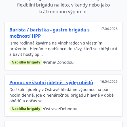
flexibilní brigádu na léto, víkendy nebo jako
krátkodobou výpomoc.
17.04.2026
Barista / baristka - gastro brigáda s
možností HPP
Jsme rodinná kavárna na Vinohradech s vlastním
pražením. Hledáme nadšence do kávy, kteří se chtějí učit
a bavit hosty op...
•
Praha
•
Dohodou
Nabídka brigády
16.04.2026
Pomoc ve školní jídelně - výdej obědů
Do školní jídelny v Ostravě hledáme výpomoc na pár
hodin denně. Jde o nenáročnou brigádu hlavně v době
obědů a občas se ...
•
Ostrava
•
Dohodou
Nabídka brigády