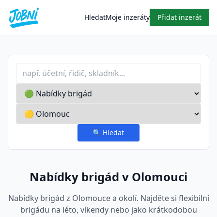
Hledat
Moje inzeráty
Přidat inzerát
Profese nebo klíčové slovo
Typ inzerátu
Lokalita
🔍
Hledat
Nabídky brigád v Olomouci
Nabídky brigád z Olomouce a okolí. Najděte si flexibilní
brigádu na léto, víkendy nebo jako krátkodobou