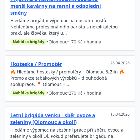
menší kavárny na ranní a odpolední
směny
Hledáme brigádní výpomoc na obsluhu hostů.
Nehledáme profesionálního baristu s několikaletou
praxí, ale člověka, který u...
•
Olomouc
•
170 Kč / hodina
Nabídka brigády
26.04.2026
Hosteska / Promotér
🔥 Hledáme hostesky / promotéry – Olomouc & Zlín 🔥
Promo akce tabákových výrobků – dlouhodobá
spolupráce. 📍 Olomouc +...
•
Olomouc
•
270 Kč / hodina
Nabídka brigády
15.04.2026
Letní brigáda venku - sběr ovoce a
zeleniny (Olomouc a okolí)
Hledáme výpomoc na sezónní práce při sběru ovoce a
zeleniny v okolí Ol. Pokud preferujete brigádu na