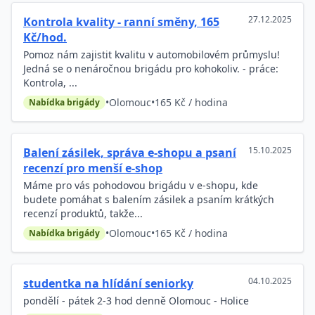
27.12.2025
Kontrola kvality - ranní směny, 165
Kč/hod.
Pomoz nám zajistit kvalitu v automobilovém průmyslu!
Jedná se o nenáročnou brigádu pro kohokoliv. - práce:
Kontrola, ...
•
Olomouc
•
165 Kč / hodina
Nabídka brigády
15.10.2025
Balení zásilek, správa e-shopu a psaní
recenzí pro menší e-shop
Máme pro vás pohodovou brigádu v e-shopu, kde
budete pomáhat s balením zásilek a psaním krátkých
recenzí produktů, takže...
•
Olomouc
•
165 Kč / hodina
Nabídka brigády
04.10.2025
studentka na hlídání seniorky
pondělí - pátek 2-3 hod denně Olomouc - Holice