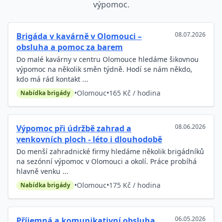
výpomoc.
08.07.2026
Brigáda v kavárně v Olomouci –
obsluha a pomoc za barem
Do malé kavárny v centru Olomouce hledáme šikovnou
výpomoc na několik směn týdně. Hodí se nám někdo,
kdo má rád kontakt ...
•
Olomouc
•
165 Kč / hodina
Nabídka brigády
08.06.2026
Výpomoc při údržbě zahrad a
venkovních ploch - léto i dlouhodobě
Do menší zahradnické firmy hledáme několik brigádníků
na sezónní výpomoc v Olomouci a okolí. Práce probíhá
hlavně venku ...
•
Olomouc
•
175 Kč / hodina
Nabídka brigády
06.05.2026
Příjemná a komunikativní obsluha