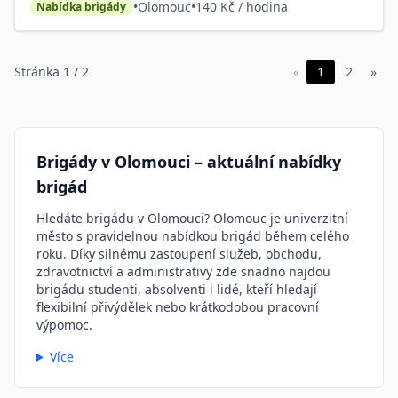
•
Olomouc
•
140 Kč / hodina
Nabídka brigády
Stránka 1 / 2
«
1
2
»
Brigády v Olomouci – aktuální nabídky
brigád
Hledáte brigádu v Olomouci? Olomouc je univerzitní
město s pravidelnou nabídkou brigád během celého
roku. Díky silnému zastoupení služeb, obchodu,
zdravotnictví a administrativy zde snadno najdou
brigádu studenti, absolventi i lidé, kteří hledají
flexibilní přivýdělek nebo krátkodobou pracovní
výpomoc.
Více