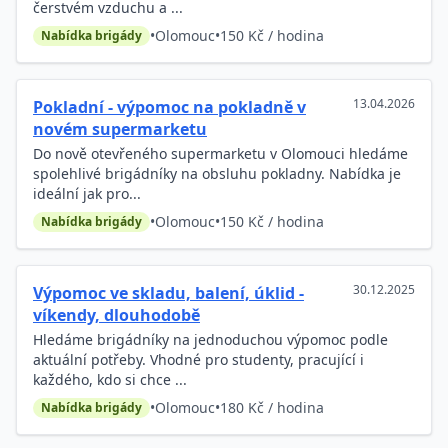
čerstvém vzduchu a ...
•
Olomouc
•
150 Kč / hodina
Nabídka brigády
13.04.2026
Pokladní - výpomoc na pokladně v
novém supermarketu
Do nově otevřeného supermarketu v Olomouci hledáme
spolehlivé brigádníky na obsluhu pokladny. Nabídka je
ideální jak pro...
•
Olomouc
•
150 Kč / hodina
Nabídka brigády
30.12.2025
Výpomoc ve skladu, balení, úklid -
víkendy, dlouhodobě
Hledáme brigádníky na jednoduchou výpomoc podle
aktuální potřeby. Vhodné pro studenty, pracující i
každého, kdo si chce ...
•
Olomouc
•
180 Kč / hodina
Nabídka brigády