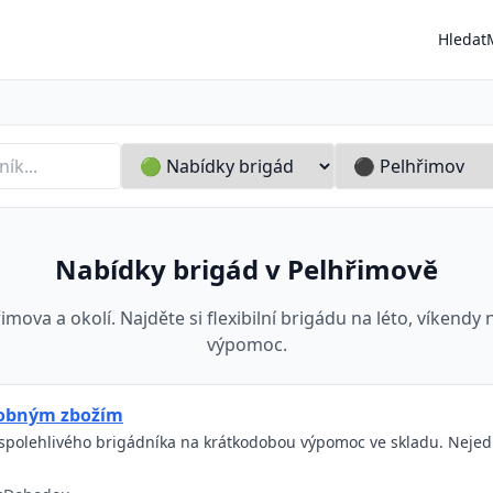
Hledat
vo
Nabídky brigád v Pelhřimově
imova a okolí. Najděte si flexibilní brigádu na léto, víkend
výpomoc.
robným zbožím
spolehlivého brigádníka na krátkodobou výpomoc ve skladu. Nejedná