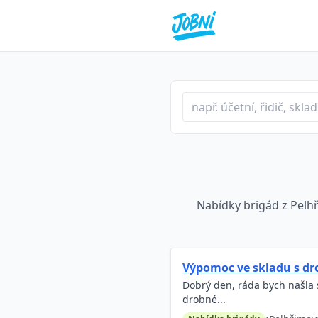
Profese nebo klíčové slo
Typ inzerátu
Lokalita
Nabídky brigád z Pelhř
Výpomoc ve skladu s d
Dobrý den, ráda bych našla 
drobné...