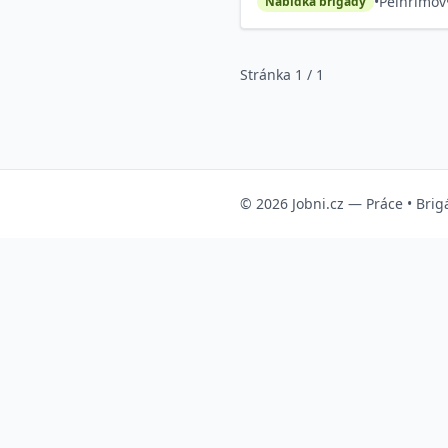
•
Pelhřimov
Nabídka brigády
Stránka 1 / 1
© 2026
Jobni.cz
—
Práce
•
Brig