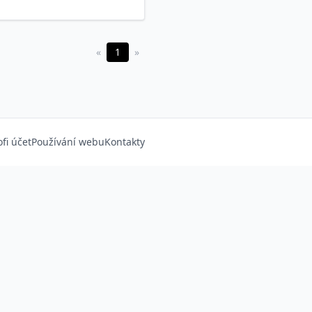
«
1
»
ofi účet
Používání webu
Kontakty