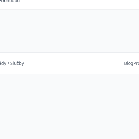
•
Dohodou
ády
•
Služby
Blog
Pr