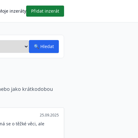
Moje inzeráty
Přidat inzerát
🔍
Hledat
y nebo jako krátkodobou
25.09.2025
 se o těžké věci, ale