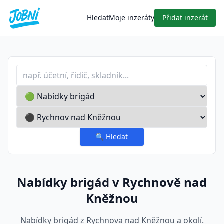
Hledat
Moje inzeráty
Přidat inzerát
Profese nebo klíčové slovo
Typ inzerátu
Lokalita
🔍
Hledat
Nabídky brigád v Rychnově nad
Kněžnou
Nabídky brigád z Rychnova nad Kněžnou a okolí.