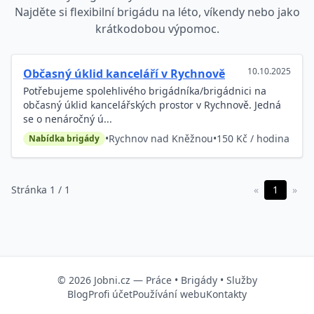
Najděte si flexibilní brigádu na léto, víkendy nebo jako
krátkodobou výpomoc.
10.10.2025
Občasný úklid kanceláří v Rychnově
Potřebujeme spolehlivého brigádníka/brigádnici na
občasný úklid kancelářských prostor v Rychnově. Jedná
se o nenáročný ú...
•
Rychnov nad Kněžnou
•
150 Kč / hodina
Nabídka brigády
Stránka 1 / 1
«
1
»
© 2026
Jobni.cz
—
Práce
•
Brigády
•
Služby
Blog
Profi účet
Používání webu
Kontakty