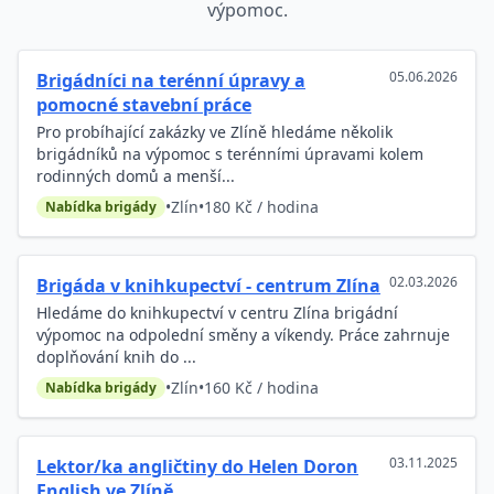
výpomoc.
05.06.2026
Brigádníci na terénní úpravy a
pomocné stavební práce
Pro probíhající zakázky ve Zlíně hledáme několik
brigádníků na výpomoc s terénními úpravami kolem
rodinných domů a menší...
•
Zlín
•
180 Kč / hodina
Nabídka brigády
02.03.2026
Brigáda v knihkupectví - centrum Zlína
Hledáme do knihkupectví v centru Zlína brigádní
výpomoc na odpolední směny a víkendy. Práce zahrnuje
doplňování knih do ...
•
Zlín
•
160 Kč / hodina
Nabídka brigády
03.11.2025
Lektor/ka angličtiny do Helen Doron
English ve Zlíně