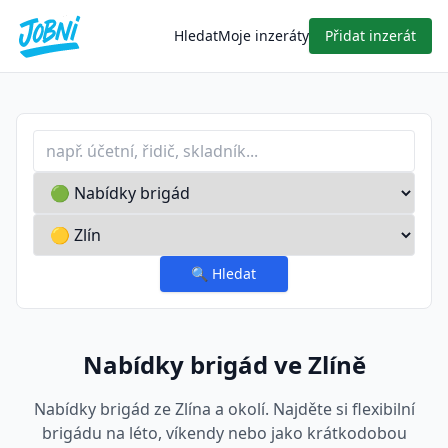
Hledat
Moje inzeráty
Přidat inzerát
Profese nebo klíčové slovo
Typ inzerátu
Lokalita
🔍
Hledat
Nabídky brigád ve Zlíně
Nabídky brigád ze Zlína a okolí. Najděte si flexibilní
brigádu na léto, víkendy nebo jako krátkodobou