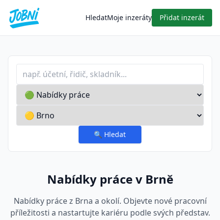
Hledat
Moje inzeráty
Přidat inzerát
Profese nebo klíčové slovo
Typ inzerátu
Lokalita
🔍
Hledat
Nabídky práce v Brně
Nabídky práce z Brna a okolí. Objevte nové pracovní
příležitosti a nastartujte kariéru podle svých představ.