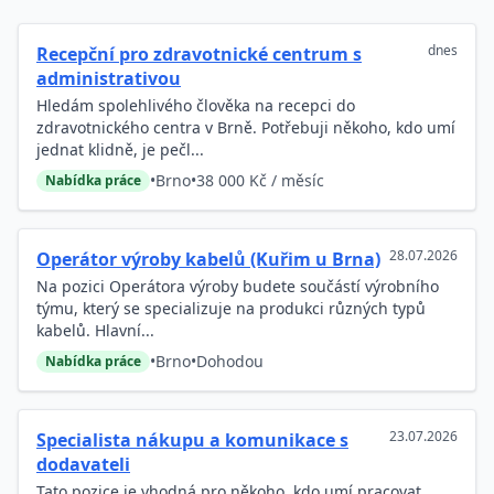
dnes
Recepční pro zdravotnické centrum s
administrativou
Hledám spolehlivého člověka na recepci do
zdravotnického centra v Brně. Potřebuji někoho, kdo umí
jednat klidně, je pečl...
•
Brno
•
38 000 Kč / měsíc
Nabídka práce
28.07.2026
Operátor výroby kabelů (Kuřim u Brna)
Na pozici Operátora výroby budete součástí výrobního
týmu, který se specializuje na produkci různých typů
kabelů. Hlavní...
•
Brno
•
Dohodou
Nabídka práce
23.07.2026
Specialista nákupu a komunikace s
dodavateli
Tato pozice je vhodná pro někoho, kdo umí pracovat