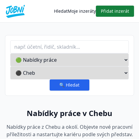
Hledat
Moje inzeráty
Přidat inzerát
Profese nebo klíčové slovo
Typ inzerátu
Lokalita
🔍
Hledat
Nabídky práce v Chebu
Nabídky práce z Chebu a okolí. Objevte nové pracovní
příležitosti a nastartujte kariéru podle svých představ.