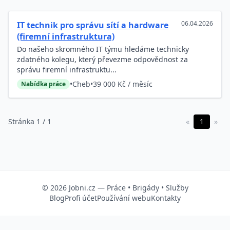
06.04.2026
IT technik pro správu sítí a hardware
(firemní infrastruktura)
Do našeho skromného IT týmu hledáme technicky
zdatného kolegu, který převezme odpovědnost za
správu firemní infrastruktu...
•
Cheb
•
39 000 Kč / měsíc
Nabídka práce
Stránka 1 / 1
«
1
»
© 2026
Jobni.cz
—
Práce
•
Brigády
•
Služby
Blog
Profi účet
Používání webu
Kontakty