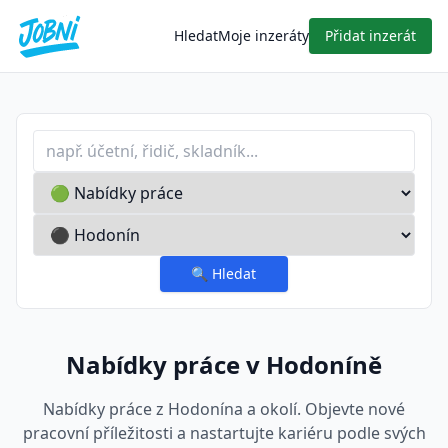
Hledat
Moje inzeráty
Přidat inzerát
Profese nebo klíčové slovo
Typ inzerátu
Lokalita
🔍
Hledat
Nabídky práce v Hodoníně
Nabídky práce z Hodonína a okolí. Objevte nové
pracovní příležitosti a nastartujte kariéru podle svých