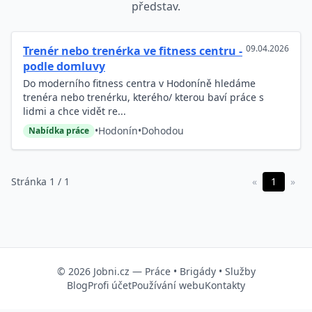
představ.
09.04.2026
Trenér nebo trenérka ve fitness centru -
podle domluvy
Do moderního fitness centra v Hodoníně hledáme
trenéra nebo trenérku, kterého/ kterou baví práce s
lidmi a chce vidět re...
•
Hodonín
•
Dohodou
Nabídka práce
Stránka 1 / 1
«
1
»
© 2026
Jobni.cz
—
Práce
•
Brigády
•
Služby
Blog
Profi účet
Používání webu
Kontakty