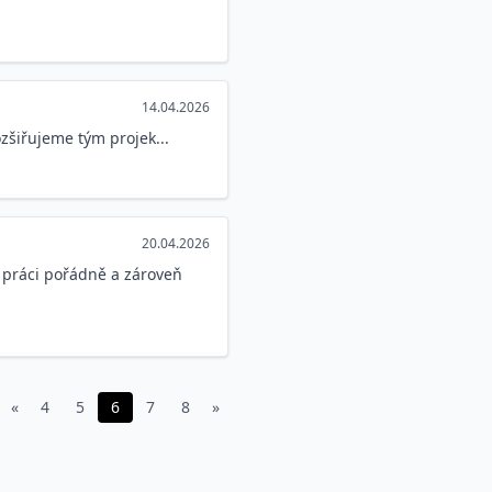
14.04.2026
ozšiřujeme tým projek...
20.04.2026
t práci pořádně a zároveň
«
4
5
6
7
8
»