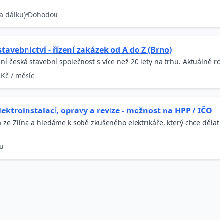
a dálku)
•
Dohodou
avebnictví - řízení zakázek od A do Z (Brno)
lní česká stavební společnost s více než 20 lety na trhu. Aktuálně r
 Kč / měsíc
lektroinstalací, opravy a revize - možnost na HPP / IČO
 ze Zlína a hledáme k sobě zkušeného elektrikáře, který chce děla
u