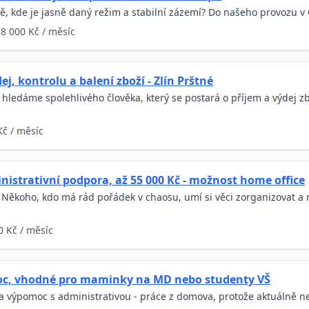
bě, kde je jasně daný režim a stabilní zázemí? Do našeho provozu v
8 000 Kč / měsíc
ej, kontrolu a balení zboží - Zlín Prštné
hledáme spolehlivého člověka, který se postará o příjem a výdej 
Kč / měsíc
nistrativní podpora, až 55 000 Kč - možnost home office
Někoho, kdo má rád pořádek v chaosu, umí si věci zorganizovat a 
0 Kč / měsíc
oc, vhodné pro maminky na MD nebo studenty VŠ
 výpomoc s administrativou - práce z domova, protože aktuálně n