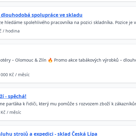
- dlouhodobá spolupráce ve skladu
ze hledáme spolehlivého pracovníka na pozici skladníka. Pozice je v
č / hodina
otéry – Olomouc & Zlín 🔥 Promo akce tabákových výrobků – dlouh
 000 Kč / měsíc
í - spěchá!
e parťáka k řidiči, který mu pomůže s rozvozem zboží k zákazníkům.
 Kč / měsíc
luhu strojů a expedici - sklad Česká Lípa