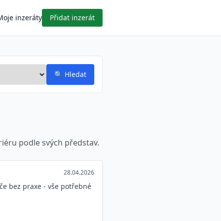
Moje inzeráty
Přidat inzerát
🔍
Hledat
ariéru podle svých představ.
28.04.2026
če bez praxe - vše potřebné