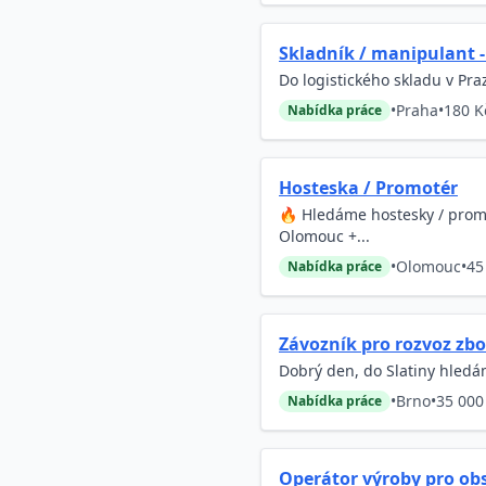
Skladník / manipulant 
Do logistického skladu v Pra
•
Praha
•
180 K
Nabídka práce
Hosteska / Promotér
🔥 Hledáme hostesky / prom
Olomouc +...
•
Olomouc
•
45
Nabídka práce
Závozník pro rozvoz zbož
Dobrý den, do Slatiny hledám
•
Brno
•
35 000
Nabídka práce
Operátor výroby pro obs