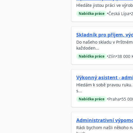
Hledáte jistou práci ve výro
•
Česká Lípa
•
2
Nabídka práce
Skladník pro příjem, výd
Do našeho skladu v Prštném 
každoden...
•
Zlín
•
38 000 
Nabídka práce
Výkonný asistent - admi
Hledám k sobě pravou ruku. 
s...
•
Praha
•
55 00
Nabídka práce
Administrativní výpom
Rádi bychom našli někoho na