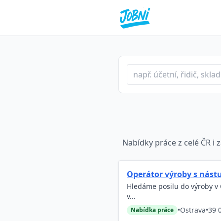
Profese nebo klíčové slo
Typ inzerátu
Lokalita
Nabídky práce z celé ČR i z
Operátor výroby s nás
Hledáme posilu do výroby v 
v...
•
Ostrava
•
39 
Nabídka práce