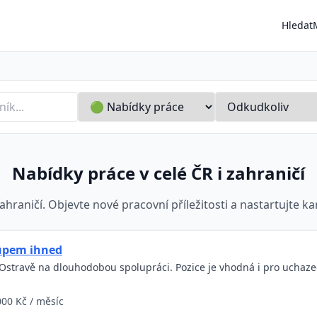
Hledat
vo
Nabídky práce v celé ČR i zahraničí
ahraničí. Objevte nové pracovní příležitosti a nastartujte k
tupem ihned
Ostravě na dlouhodobou spolupráci. Pozice je vhodná i pro uchaze
000 Kč / měsíc