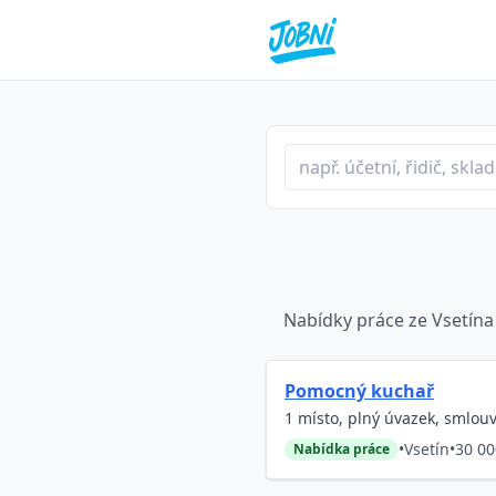
Profese nebo klíčové slo
Typ inzerátu
Lokalita
Nabídky práce ze Vsetína 
Pomocný kuchař
1 místo, plný úvazek, smlou
•
Vsetín
•
30 00
Nabídka práce