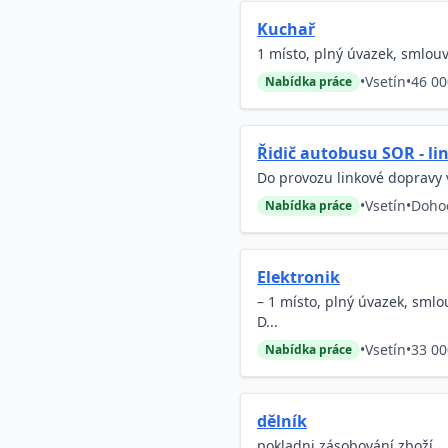
Kuchař
1 místo, plný úvazek, smlouv
•
Vsetín
•
46 00
Nabídka práce
Řidič autobusu SOR - lin
Do provozu linkové dopravy v
•
Vsetín
•
Doho
Nabídka práce
Elektronik
– 1 místo, plný úvazek, sml
D...
•
Vsetín
•
33 00
Nabídka práce
dělník
pokladni zásobování zboží