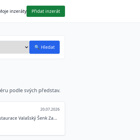
Moje inzeráty
Přidat inzerát
🔍
Hledat
iéru podle svých představ.
20.07.2026
taurace Valašský Šenk Za...