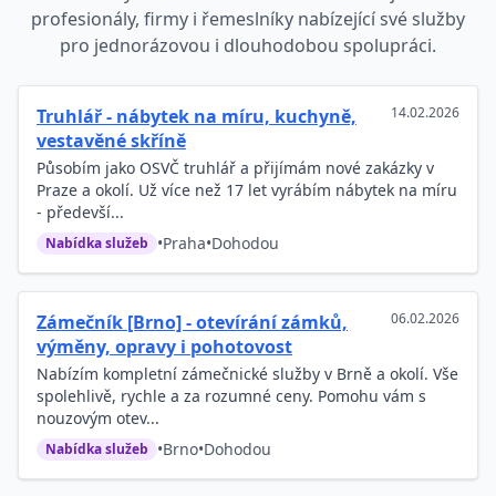
profesionály, firmy i řemeslníky nabízející své služby
pro jednorázovou i dlouhodobou spolupráci.
14.02.2026
Truhlář - nábytek na míru, kuchyně,
vestavěné skříně
Působím jako OSVČ truhlář a přijímám nové zakázky v
Praze a okolí. Už více než 17 let vyrábím nábytek na míru
- předevší...
•
Praha
•
Dohodou
Nabídka služeb
06.02.2026
Zámečník [Brno] - otevírání zámků,
výměny, opravy i pohotovost
Nabízím kompletní zámečnické služby v Brně a okolí. Vše
spolehlivě, rychle a za rozumné ceny. Pomohu vám s
nouzovým otev...
•
Brno
•
Dohodou
Nabídka služeb