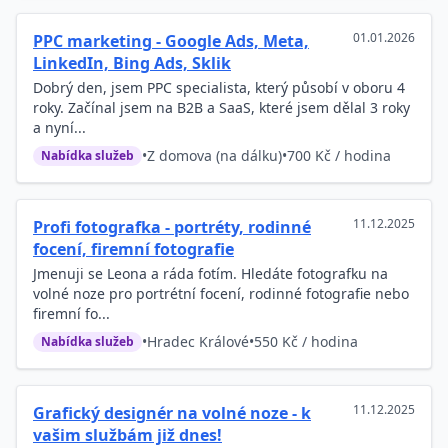
01.01.2026
PPC marketing - Google Ads, Meta,
LinkedIn, Bing Ads, Sklik
Dobrý den, jsem PPC specialista, který působí v oboru 4
roky. Začínal jsem na B2B a SaaS, které jsem dělal 3 roky
a nyní...
•
Z domova (na dálku)
•
700 Kč / hodina
Nabídka služeb
11.12.2025
Profi fotografka - portréty, rodinné
focení, firemní fotografie
Jmenuji se Leona a ráda fotím. Hledáte fotografku na
volné noze pro portrétní focení, rodinné fotografie nebo
firemní fo...
•
Hradec Králové
•
550 Kč / hodina
Nabídka služeb
11.12.2025
Grafický designér na volné noze - k
vašim službám již dnes!