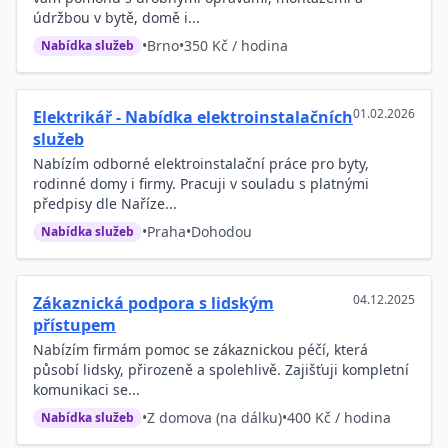
údržbou v bytě, domě i...
•
Brno
•
350 Kč / hodina
Nabídka služeb
01.02.2026
Elektrikář - Nabídka elektroinstalačních
služeb
Nabízím odborné elektroinstalační práce pro byty,
rodinné domy i firmy. Pracuji v souladu s platnými
předpisy dle Naříze...
•
Praha
•
Dohodou
Nabídka služeb
04.12.2025
Zákaznická podpora s lidským
přístupem
Nabízím firmám pomoc se zákaznickou péčí, která
působí lidsky, přirozeně a spolehlivě. Zajišťuji kompletní
komunikaci se...
•
Z domova (na dálku)
•
400 Kč / hodina
Nabídka služeb