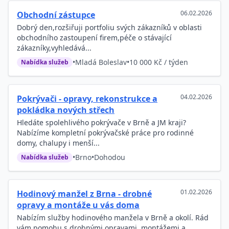
06.02.2026
Obchodní zástupce
Dobrý den,rozšiřuji portfoliu svých zákazníků v oblasti
obchodního zastoupení firem,péče o stávající
zákazníky,vyhledává...
•
Mladá Boleslav
•
10 000 Kč / týden
Nabídka služeb
04.02.2026
Pokrývači - opravy, rekonstrukce a
pokládka nových střech
Hledáte spolehlivého pokrývače v Brně a JM kraji?
Nabízíme kompletní pokrývačské práce pro rodinné
domy, chalupy i menší...
•
Brno
•
Dohodou
Nabídka služeb
01.02.2026
Hodinový manžel z Brna - drobné
opravy a montáže u vás doma
Nabízím služby hodinového manžela v Brně a okolí. Rád
vám pomohu s drobnými opravami, montážemi a