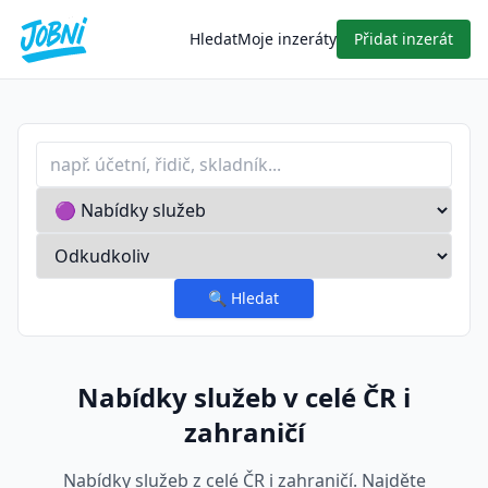
Hledat
Moje inzeráty
Přidat inzerát
Profese nebo klíčové slovo
Typ inzerátu
Lokalita
🔍
Hledat
Nabídky služeb v celé ČR i
zahraničí
Nabídky služeb z celé ČR i zahraničí. Najděte