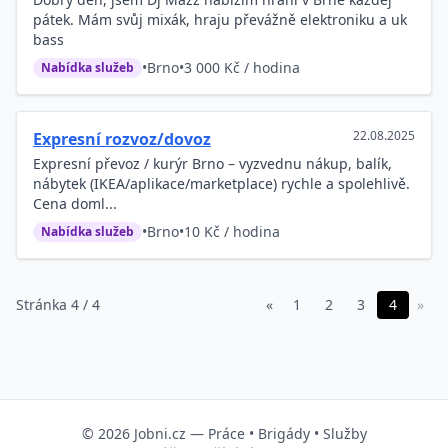
pátek. Mám svůj mixák, hraju převážně elektroniku a uk
bass
•
Brno
•
3 000 Kč / hodina
Nabídka služeb
22.08.2025
Expresní rozvoz/dovoz
Expresní převoz / kurýr Brno – vyzvednu nákup, balík,
nábytek (IKEA/aplikace/marketplace) rychle a spolehlivě.
Cena doml...
•
Brno
•
10 Kč / hodina
Nabídka služeb
Stránka 4 / 4
«
1
2
3
4
»
© 2026
Jobni.cz
—
Práce
•
Brigády
•
Služby