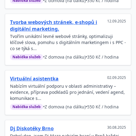
•
Z domova (na dálku)
•
350 Kč / hodina
Nabídka služeb
12.09.2025
Tvorba webových stránek, e-shopů i
digitální marketing.
Tvořím unikátní levné webové stránky, optimalizuji
klíčové slova, pomohu s digitálním marketingem i s PPC -
co se týká s...
•
Z domova (na dálku)
•
350 Kč / hodina
Nabídka služeb
02.09.2025
Virtuální asistentka
Nabízím virtuální podporu v oblasti administrativy –
evidence, příprava podkladů pro jednání, vedení agend,
komunikace s...
•
Z domova (na dálku)
•
550 Kč / hodina
Nabídka služeb
30.08.2025
Dj Diskotéky Brno
Dobrý den, jsem Dj Mazz nabizím hraní v Brně každej