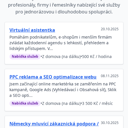
profesionály, firmy i řemeslníky nabízející své služby
pro jednorázovou i dlouhodobou spolupráci.
20.10.2025
Virtuální asistentka
Pomáhám podnikatelům, e-shopům i menším firmám
zvládat každodenní agendu s lehkostí, přehledem a
lidským přístupem. V...
•
Z domova (na dálku)
•
500 Kč / hodina
Nabídka služeb
08.11.2025
PPC reklama a SEO optimalizace webu
Jsem začínající online marketérka se zaměřením na PPC
kampaně, Google Ads (Vyhledávací i Obsahová síť), Sklik
a SEO opti...
•
Z domova (na dálku)
•
3 500 Kč / měsíc
Nabídka služeb
30.10.2025
Německy mluvící zákaznická podpora /