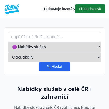
Hledat
Moje inzeráty
Přidat inzerát
Profese nebo klíčové slovo
Typ inzerátu
Lokalita
🔍
Hledat
Nabídky služeb v celé ČR i
zahraničí
Nabídky služeb z celé ČR i zahraničí. Najděte