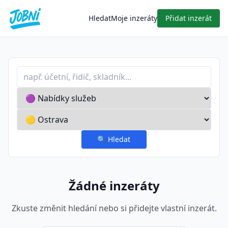
Hledat
Moje inzeráty
Přidat inzerát
Profese nebo klíčové slovo
Typ inzerátu
Lokalita
🔍
Hledat
Žádné inzeráty
Zkuste změnit hledání nebo si přidejte vlastní inzerát.