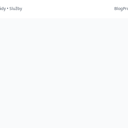
ády
•
Služby
Blog
Pr