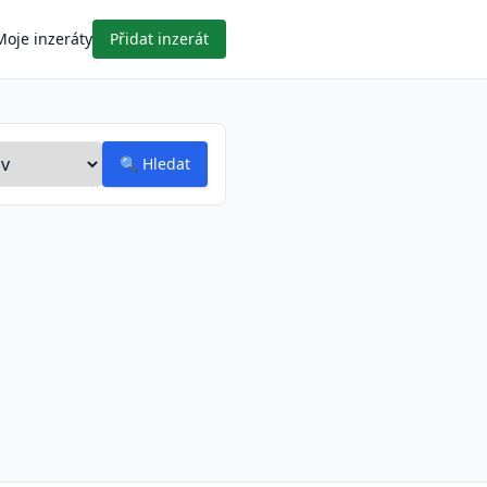
Moje inzeráty
Přidat inzerát
🔍
Hledat