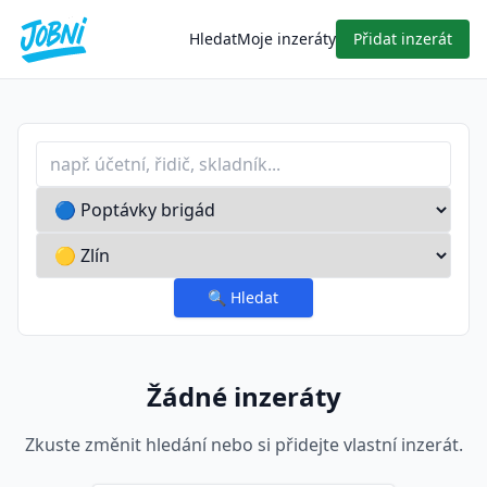
Hledat
Moje inzeráty
Přidat inzerát
Profese nebo klíčové slovo
Typ inzerátu
Lokalita
🔍
Hledat
Žádné inzeráty
Zkuste změnit hledání nebo si přidejte vlastní inzerát.