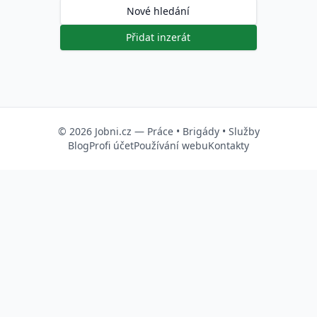
Nové hledání
Přidat inzerát
© 2026
Jobni.cz
—
Práce
•
Brigády
•
Služby
Blog
Profi účet
Používání webu
Kontakty