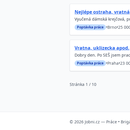
Nejlépe ostraha, vratná
Vyučená dámská krejčová, pr
•
Brno
•
25 000
Poptávka práce
Vratna, uklizecka apod.
Dobry den. Po SEŠ jsem praco
•
Praha
•
23 0
Poptávka práce
Stránka 1 / 10
© 2026
Jobni.cz
—
Práce
•
Brig