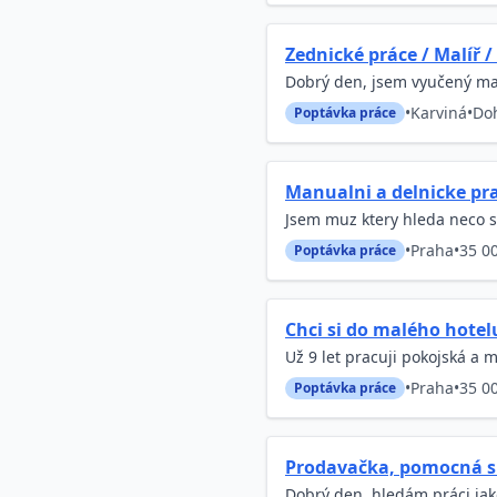
Zednické práce / Malíř /
Dobrý den, jsem vyučený malí
•
Karviná
•
Do
Poptávka práce
Manualni a delnicke pr
Jsem muz ktery hleda neco s
•
Praha
•
35 0
Poptávka práce
Chci si do malého hotel
Už 9 let pracuji pokojská a m
•
Praha
•
35 0
Poptávka práce
Prodavačka, pomocná s
Dobrý den, hledám práci ja