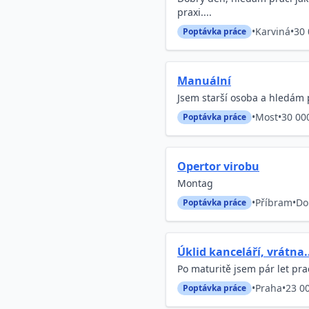
praxi....
•
Karviná
•
30 
Poptávka práce
Manuální
Jsem starší osoba a hledám
•
Most
•
30 00
Poptávka práce
Opertor virobu
Montag
•
Příbram
•
Do
Poptávka práce
Úklid kanceláří, vrátna.
Po maturitě jsem pár let pra
•
Praha
•
23 0
Poptávka práce