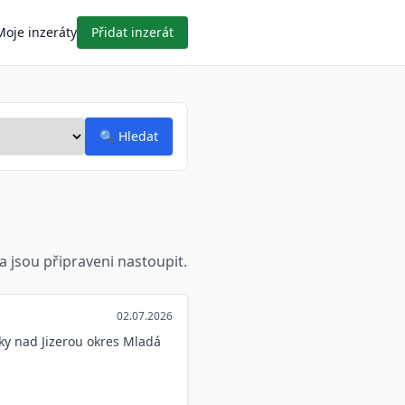
Moje inzeráty
Přidat inzerát
🔍
Hledat
 a jsou připraveni nastoupit.
02.07.2026
ky nad Jizerou okres Mladá