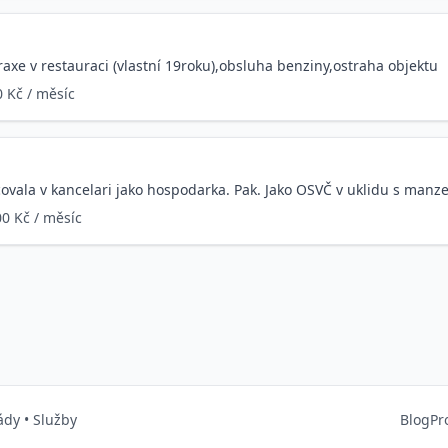
axe v restauraci (vlastní 19roku),obsluha benziny,ostraha objektu
 Kč / měsíc
vala v kancelari jako hospodarka. Pak. Jako OSVČ v uklidu s manzel
00 Kč / měsíc
ády
•
Služby
Blog
Pr