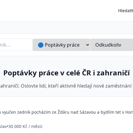
Hledat
vo
Poptávky práce v celé ČR i zahraničí
ahraničí. Oslovte lidi, kteří aktivně hledají nové zaměstnání
m vyučen zedník pocházím ze Žďáru nad Sázavou a bydlím tet v Hor
slav
•
30 000 Kč / měsíc