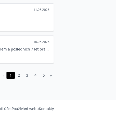
11.05.2026
10.05.2026
em a poslednich 7 let pra...
«
1
2
3
4
5
»
ofi účet
Používání webu
Kontakty