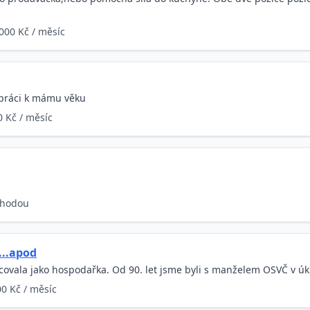
000 Kč / měsíc
 práci k mámu věku
0 Kč / měsíc
hodou
...apod
covala jako hospodařka. Od 90. let jsme byli s manželem OSVČ v úkl
00 Kč / měsíc