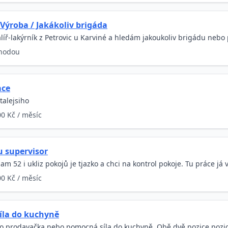
 Výroba / Jakákoliv brigáda
ř-lakýrník z Petrovic u Karviné a hledám jakoukoliv brigádu nebo 
hodou
ace
talejsiho
00 Kč / měsíc
u supervisor
am 52 i ukliz pokojů je tjazko a chci na kontrol pokoje. Tu práce já 
00 Kč / měsíc
íla do kuchyně
ko prodavačka,nebo pomocná síla do kuchyně. Obě dvě pozice poz