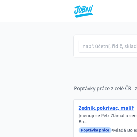
Profese nebo klíčové slo
Typ inzerátu
Lokalita
Poptávky práce z celé ČR i z
Zedník,pokrivac, malíř
Jmenuji se Petr Zlámal a se
Bo...
•
Mladá Bole
Poptávka práce