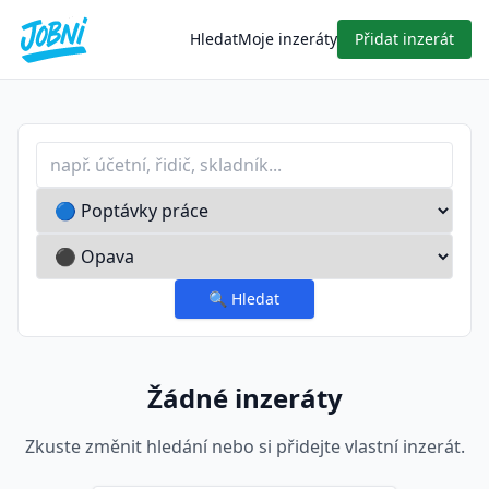
Hledat
Moje inzeráty
Přidat inzerát
Profese nebo klíčové slovo
Typ inzerátu
Lokalita
🔍
Hledat
Žádné inzeráty
Zkuste změnit hledání nebo si přidejte vlastní inzerát.