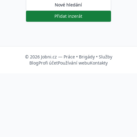
Nové hledání
Přidat inzerát
© 2026
Jobni.cz
—
Práce
•
Brigády
•
Služby
Blog
Profi účet
Používání webu
Kontakty