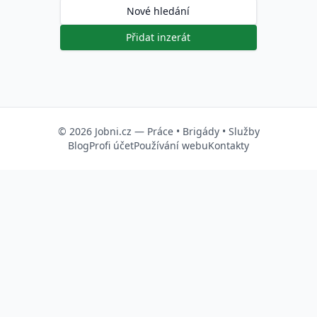
Nové hledání
Přidat inzerát
© 2026
Jobni.cz
—
Práce
•
Brigády
•
Služby
Blog
Profi účet
Používání webu
Kontakty