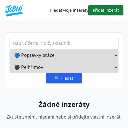
Hledat
Moje inzeráty
Přidat inzerát
Profese nebo klíčové slovo
Typ inzerátu
Lokalita
🔍
Hledat
Žádné inzeráty
Zkuste změnit hledání nebo si přidejte vlastní inzerát.