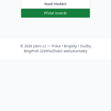
Nové hledání
Přidat inzerát
© 2026
Jobni.cz
—
Práce
•
Brigády
•
Služby
Blog
Profi účet
Používání webu
Kontakty