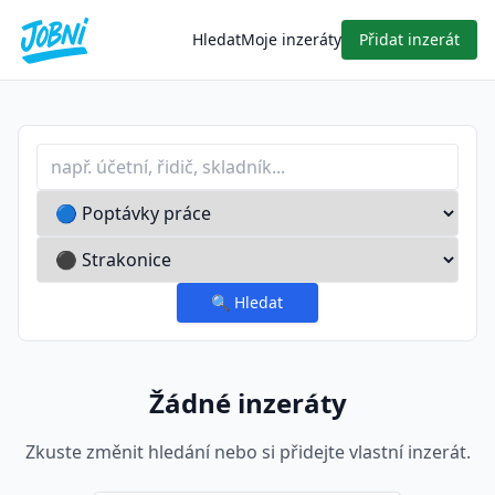
Hledat
Moje inzeráty
Přidat inzerát
Profese nebo klíčové slovo
Typ inzerátu
Lokalita
🔍
Hledat
Žádné inzeráty
Zkuste změnit hledání nebo si přidejte vlastní inzerát.