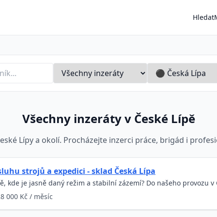
Hledat
vo
Všechny inzeráty v České Lípě
eské Lípy a okolí. Procházejte inzerci práce, brigád i profes
luhu strojů a expedici - sklad Česká Lípa
bě, kde je jasně daný režim a stabilní zázemí? Do našeho provozu v
8 000 Kč / měsíc