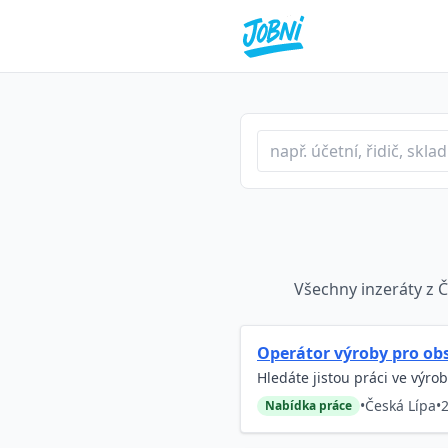
Profese nebo klíčové slo
Typ inzerátu
Lokalita
Všechny inzeráty z Č
Operátor výroby pro obs
Hledáte jistou práci ve výro
•
Česká Lípa
•
2
Nabídka práce