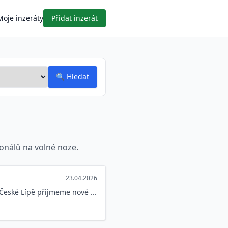
Moje inzeráty
Přidat inzerát
🔍
Hledat
ionálů na volné noze.
23.04.2026
 České Lípě přijmeme nové ...