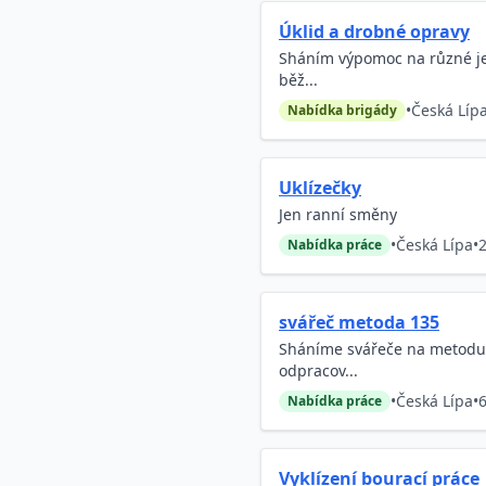
Úklid a drobné opravy
Sháním výpomoc na různé jed
běž...
•
Česká Líp
Nabídka brigády
Uklízečky
Jen ranní směny
•
Česká Lípa
•
2
Nabídka práce
svářeč metoda 135
Sháníme svářeče na metodu 1
odpracov...
•
Česká Lípa
•
6
Nabídka práce
Vyklízení bourací práce