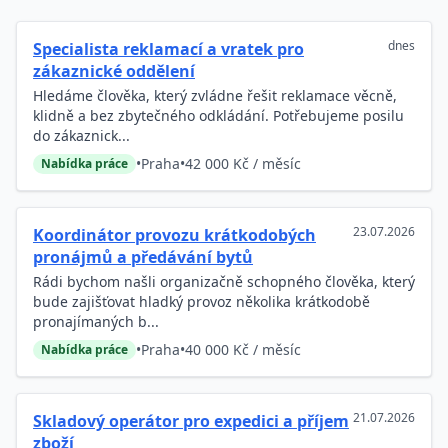
dnes
Specialista reklamací a vratek pro
zákaznické oddělení
Hledáme člověka, který zvládne řešit reklamace věcně,
klidně a bez zbytečného odkládání. Potřebujeme posilu
do zákaznick...
•
Praha
•
42 000 Kč / měsíc
Nabídka práce
23.07.2026
Koordinátor provozu krátkodobých
pronájmů a předávání bytů
Rádi bychom našli organizačně schopného člověka, který
bude zajišťovat hladký provoz několika krátkodobě
pronajímaných b...
•
Praha
•
40 000 Kč / měsíc
Nabídka práce
21.07.2026
Skladový operátor pro expedici a příjem
zboží