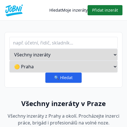
Hledat
Moje inzeráty
Přidat inzerát
Profese nebo klíčové slovo
Typ inzerátu
Lokalita
🔍
Hledat
Všechny inzeráty v Praze
Všechny inzeráty z Prahy a okolí. Procházejte inzerci
práce, brigád i profesionálů na volné noze.