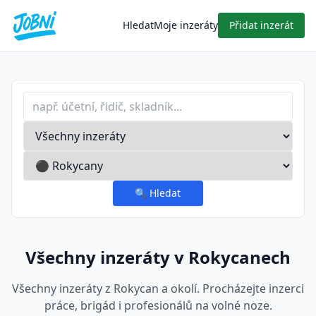
Hledat
Moje inzeráty
Přidat inzerát
Profese nebo klíčové slovo
Typ inzerátu
Lokalita
🔍
Hledat
Všechny inzeráty v Rokycanech
Všechny inzeráty z Rokycan a okolí. Procházejte inzerci
práce, brigád i profesionálů na volné noze.