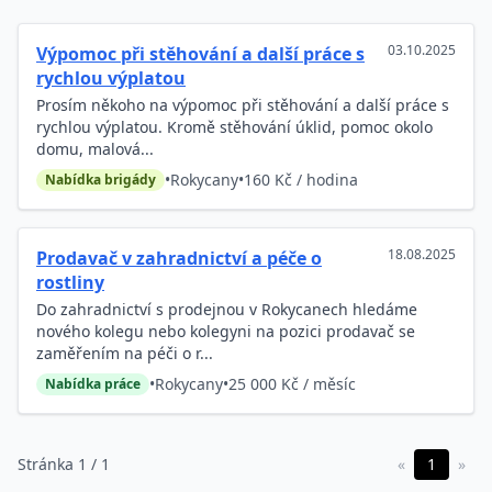
03.10.2025
Výpomoc při stěhování a další práce s
rychlou výplatou
Prosím někoho na výpomoc při stěhování a další práce s
rychlou výplatou. Kromě stěhování úklid, pomoc okolo
domu, malová...
•
Rokycany
•
160 Kč / hodina
Nabídka brigády
18.08.2025
Prodavač v zahradnictví a péče o
rostliny
Do zahradnictví s prodejnou v Rokycanech hledáme
nového kolegu nebo kolegyni na pozici prodavač se
zaměřením na péči o r...
•
Rokycany
•
25 000 Kč / měsíc
Nabídka práce
Stránka 1 / 1
«
1
»