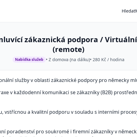
Hledat
uvící zákaznická podpora / Virtuální
(remote)
• Z domova (na dálku)
• 280 Kč / hodina
Nabídka služeb
nální služby v oblasti zákaznické podpory pro německy mluv
axe v každodenní komunikaci se zákazníky (B2B) prostředni
u, vstřícnou a kvalitní podporu v souladu s interními proce
exní poradenství pro soukromé i firemní zákazníky v německ