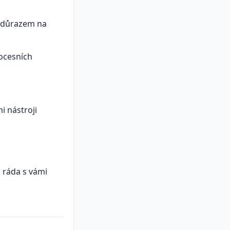
s důrazem na
rocesních
i nástroji
 ráda s vámi