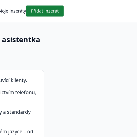
Moje inzeráty
Přidat inzerát
 asistentka
ící klienty.
ctvím telefonu,
sy a standardy
ém jazyce – od