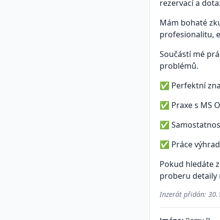
rezervací a dota
Mám bohaté zkuš
profesionalitu, 
Součástí mé prác
problémů.
✅ Perfektní zn
✅ Praxe s MS Of
✅ Samostatnost,
✅ Práce výhrad
Pokud hledáte z
proberu detaily
Inzerát přidán:
30.