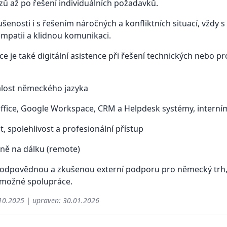
zů až po řešení individuálních požadavků.
enosti i s řešením náročných a konfliktních situací, vždy 
empatii a klidnou komunikaci.
e je také digitální asistence při řešení technických nebo p
alost německého jazyka
fice, Google Workspace, CRM a Helpdesk systémy, interním
 spolehlivost a profesionální přístup
ně na dálku (remote)
odpovědnou a zkušenou externí podporu pro německý trh,
 možné spolupráce.
10.2025
| upraven:
30.01.2026