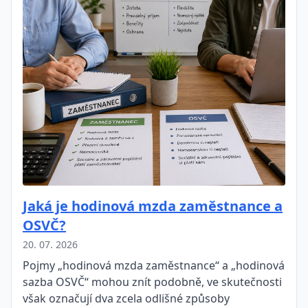
Jaká je hodinová mzda zaměstnance a
OSVČ?
20. 07. 2026
Pojmy „hodinová mzda zaměstnance“ a „hodinová
sazba OSVČ“ mohou znít podobně, ve skutečnosti
však označují dva zcela odlišné způsoby