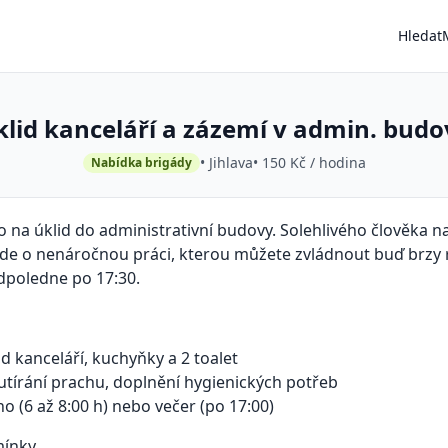
Hledat
klid kanceláří a zázemí v admin. budo
• Jihlava
• 150 Kč / hodina
Nabídka brigády
na úklid do administrativní budovy. Solehlivého člověka na
. Jde o nenáročnou práci, kterou můžete zvládnout buď brzy 
dpoledne po 17:30.
d kanceláří, kuchyňky a 2 toalet
 utírání prachu, doplnění hygienických potřeb
o (6 až 8:00 h) nebo večer (po 17:00)
ínky