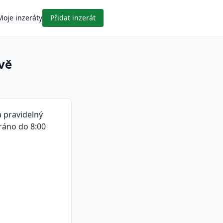
Moje inzeráty
Přidat inzerát
vě
 pravidelný
ráno do 8:00