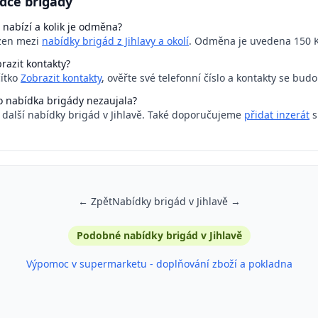
dce brigády
 nabízí a kolik je odměna?
azen mezi
nabídky brigád z Jihlavy a okolí
. Odměna je uvedena 150 K
razit kontakty?
čítko
Zobrazit kontakty
, ověřte své telefonní číslo a kontakty se bud
o nabídka brigády nezaujala?
a další nabídky brigád v Jihlavě. Také doporučujeme
přidat inzerát
s
← Zpět
Nabídky brigád v Jihlavě →
Podobné nabídky brigád v Jihlavě
Výpomoc v supermarketu - doplňování zboží a pokladna