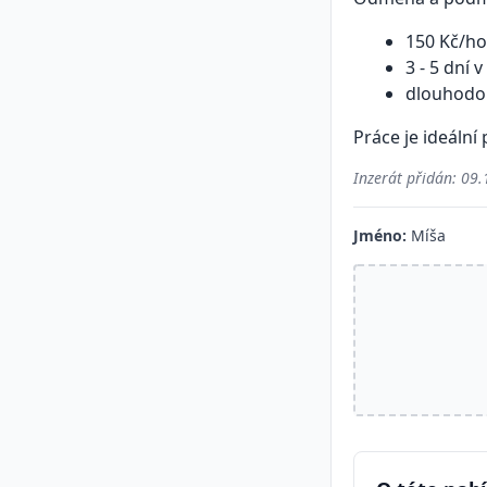
150 Kč/h
3 - 5 dní
dlouhodob
Práce je ideální
Inzerát přidán:
09.
Jméno:
Míša