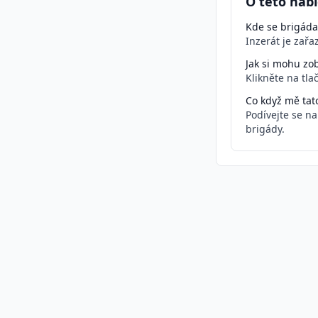
O této nabí
Kde se brigáda
Inzerát je zař
Jak si mohu zob
Klikněte na tla
Co když mě tat
Podívejte se n
brigády.
Podobné inzeráty