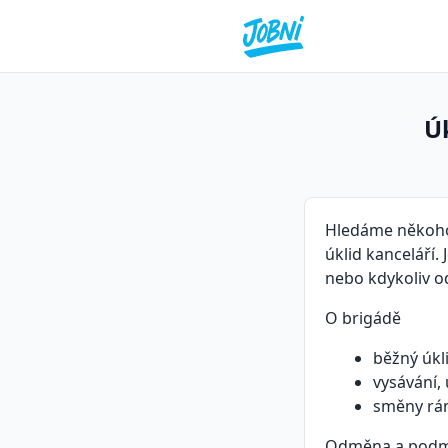
Ú
Hledáme někoho 
úklid kanceláří
nebo kdykoliv o
O brigádě
běžný úkli
vysávání,
směny rán
Odměna a podm