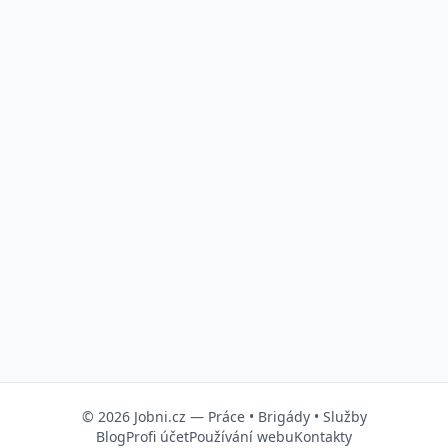
© 2026
Jobni.cz
—
Práce
•
Brigády
•
Služby
Blog
Profi účet
Používání webu
Kontakty