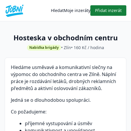
Hledat
Moje inzeráty
Přidat inzerát
Hosteska v obchodním centru
• Zlín
• 160 Kč / hodina
Nabídka brigády
Hledáme usměvavé a komunikativní slečny na
výpomoc do obchodního centra ve Zlíně. Náplní
práce je rozdávání letáků, drobných reklamních
předmětů a aktivní oslovování zákazníků.
Jedná se o dlouhodobou spolupráci.
Co požadujeme:
příjemné vystupování a úsměv
komunikativnost a upovídanost