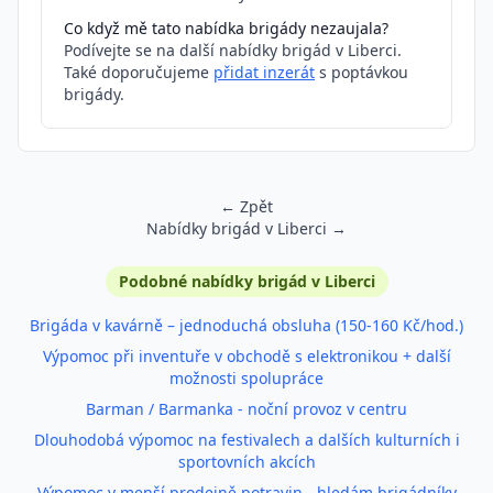
Co když mě tato nabídka brigády nezaujala?
Podívejte se na další nabídky brigád v Liberci.
Také doporučujeme
přidat inzerát
s poptávkou
brigády.
← Zpět
Nabídky brigád v Liberci →
Podobné inzeráty
Podobné nabídky brigád v Liberci
Brigáda v kavárně – jednoduchá obsluha (150-160 Kč/hod.)
Výpomoc při inventuře v obchodě s elektronikou + další
možnosti spolupráce
Barman / Barmanka - noční provoz v centru
Dlouhodobá výpomoc na festivalech a dalších kulturních i
sportovních akcích
Výpomoc v menší prodejně potravin - hledám brigádníky