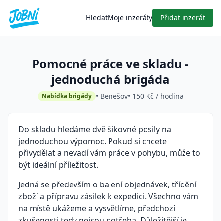
Hledat
Moje inzeráty
Přidat inzerát
Pomocné práce ve skladu -
jednoduchá brigáda
• Benešov
• 150 Kč / hodina
Nabídka brigády
Do skladu hledáme dvě šikovné posily na
jednoduchou výpomoc. Pokud si chcete
přivydělat a nevadí vám práce v pohybu, může to
být ideální příležitost.
Jedná se především o balení objednávek, třídění
zboží a přípravu zásilek k expedici. Všechno vám
na místě ukážeme a vysvětlíme, předchozí
zkušenosti tedy nejsou potřeba. Důležitější je