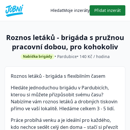
Hledat
Moje inzeráty
Přidat inzerát
Roznos letáků - brigáda s pružnou
pracovní dobou, pro kohokoliv
• Pardubice
• 140 Kč / hodina
Nabídka brigády
Roznos letáků - brigáda s flexibilním časem
Hledáte jednoduchou brigádu v Pardubicích,
kterou si můžete přizpůsobit svému času?
Nabízíme vám roznos letáků a drobných tiskovin
přímo ve vaší lokalitě. Hledáme celkem 3 - 5 lidí.
Práce probíhá venku a je ideální pro každého,
kdo nechce sedět celý den doma – stačí si převzít