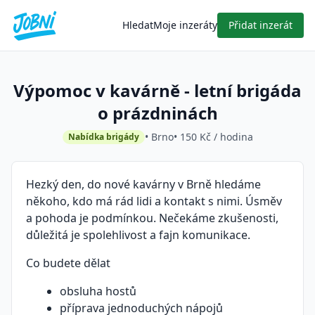
Hledat
Moje inzeráty
Přidat inzerát
Výpomoc v kavárně - letní brigáda
o prázdninách
• Brno
• 150 Kč / hodina
Nabídka brigády
Hezký den, do nové kavárny v Brně hledáme
někoho, kdo má rád lidi a kontakt s nimi. Úsměv
a pohoda je podmínkou. Nečekáme zkušenosti,
důležitá je spolehlivost a fajn komunikace.
Co budete dělat
obsluha hostů
příprava jednoduchých nápojů