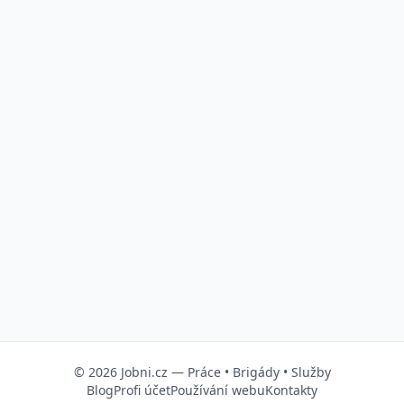
© 2026
Jobni.cz
—
Práce
•
Brigády
•
Služby
Blog
Profi účet
Používání webu
Kontakty