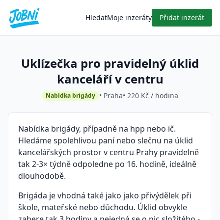
Hledat
Moje inzeráty
Přidat inzerát
Uklízečka pro pravidelný úklid
kanceláří v centru
• Praha
• 220 Kč / hodina
Nabídka brigády
Nabídka brigády, případně na hpp nebo ič.
Hledáme spolehlivou paní nebo slečnu na úklid
kancelářských prostor v centru Prahy pravidelně
tak 2-3× týdně odpoledne po 16. hodině, ideálně
dlouhodobě.
Brigáda je vhodná také jako jako přivýdělek při
škole, mateřské nebo důchodu. Úklid obvykle
zabere tak 3 hodiny a nejedná se o nic složitého -