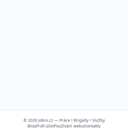
© 2026
Jobni.cz
—
Práce
•
Brigády
•
Služby
Blog
Profi účet
Používání webu
Kontakty