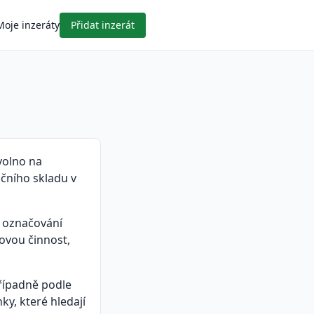
Moje inzeráty
Přidat inzerát
volno na
učního skladu v
, označování
ovou činnost,
případně podle
ky, které hledají