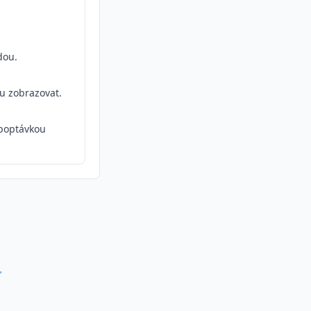
dou.
ou zobrazovat.
poptávkou
"