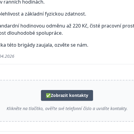
 v ranních hodinách.
ehlivost a základní fyzickou zdatnost.
ndardní hodinovou odměnu až 220 Kč, čisté pracovní prostř
ost dlouhodobé spolupráce.
ka této brigády zaujala, ozvěte se nám.
04.2026
✅
Zobrazit kontakty
Klikněte na tlačítko, ověřte své telefonní číslo a uvidíte kontakty.