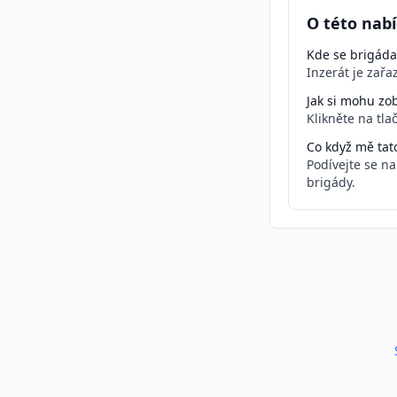
O této nabí
Kde se brigáda
Inzerát je zař
Jak si mohu zob
Klikněte na tla
Co když mě tat
Podívejte se n
brigády.
Podobné inzeráty