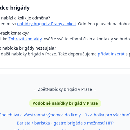
dce brigády
 nabízí a kolik je odměna?
azen mezi
nabídky brigád z Prahy a okolí
. Odměna je uvedena doho
razit kontakty?
čítko
Zobrazit kontakty
, ověřte své telefonní číslo a kontakty se bud
o nabídka brigády nezaujala?
a další nabídky brigád v Praze. Také doporučujeme
přidat inzerát
s 
← Zpět
Nabídky brigád v Praze →
Podobné nabídky brigád v Praze
Spolehlivá a všestranná výpomoc do firmy - "tzv. holka pro všechno
Barista / baristka - gastro brigáda s možností HPP