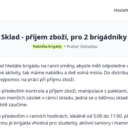
Hledat
Sklad - příjem zboží, pro 2 brigádníky
• Praha
• Dohodou
Nabídka brigády
d hledáte brigádu na ranní směny, abyste měli odpoledne 
é aktivity, tak máme nabídku a dvě volná místa. Do distrib
výpomoc na práci při příjmu zboží.
e především kontrola a příjem zboží, manipulace s paletami
un menších zásilek v rámci skladu. Jedná se o běžnou sklad
ístě zaučíme.
e především v ranních hodinách, ideálně od 5:00 do 11:00, 
mu je brigáda vhodná pro studenty, aktivní seniory i mamin