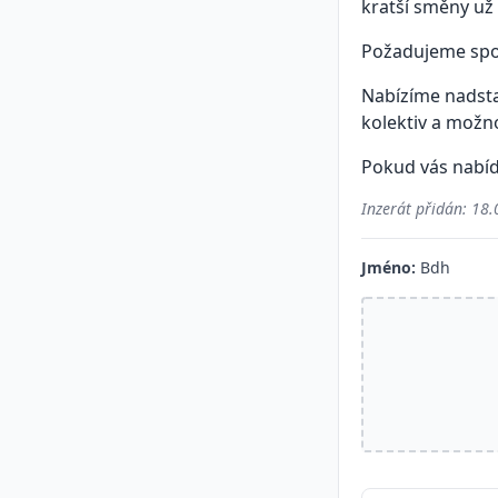
kratší směny už
Požadujeme spol
Nabízíme nadsta
kolektiv a možn
Pokud vás nabíd
Inzerát přidán:
18.
Jméno:
Bdh