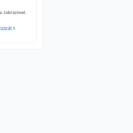
ou zobrazovat.
inzerát
s