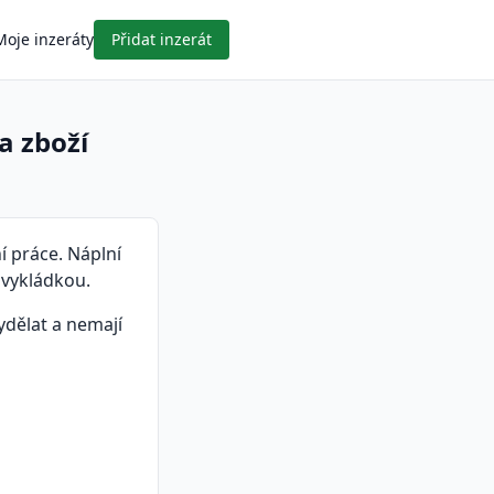
Moje inzeráty
Přidat inzerát
a zboží
í práce. Náplní
s vykládkou.
ydělat a nemají