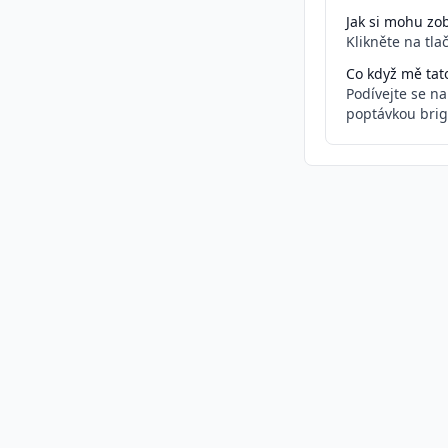
Jak si mohu zob
Klikněte na tla
Co když mě tat
Podívejte se n
poptávkou brig