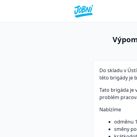
Výpomo
Do skladu v Úst
této brigády je 
Tato brigáda je 
problém pracov
Nabízíme
odměnu 1
směny po
krátkodob