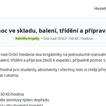
Hledat
c ve skladu, balení, třídění a příprav
• Ústí nad Orlicí
• 150 Kč / hodina
Nabídka brigády
í nad Orlicí hledáme dva brigádníky na jednoduché manuáln
balení, třídění a příprava zboží k expedici, případně pomoc 
vhodná pro studenty, absolventy i všechny, kdo si chtějí přiv
at rukama.
50 Kč/hodina
dle domluvy týden dopředu
á i dlouhodobá brigáda