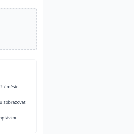
č / měsíc.
ou zobrazovat.
optávkou