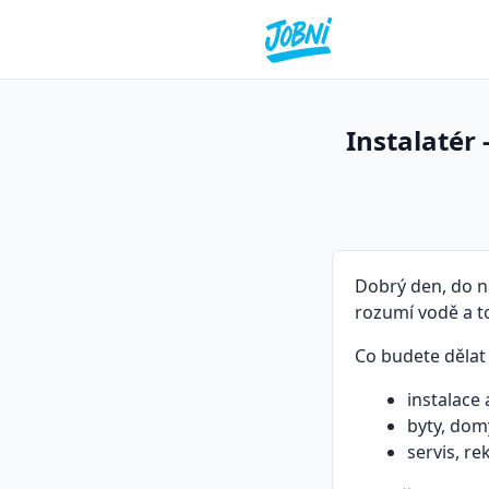
Instalatér
Dobrý den, do na
rozumí vodě a to
Co budete dělat
instalace
byty, dom
servis, r