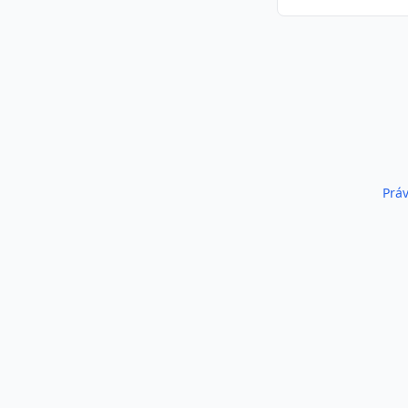
Podobné inzeráty
Práv