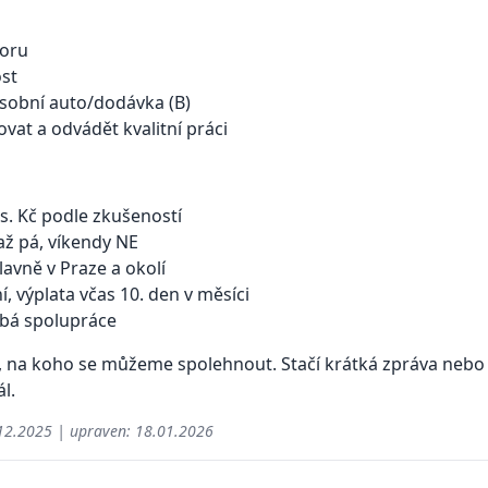
boru
ost
 osobní auto/dodávka (B)
vat a odvádět kvalitní práci
is. Kč podle zkušeností
až pá, víkendy NE
lavně v Praze a okolí
í, výplata včas 10. den v měsíci
bá spolupráce
na koho se můžeme spolehnout. Stačí krátká zpráva nebo 
l.
12.2025
| upraven:
18.01.2026