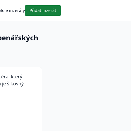
Moje inzeráty
Přidat inzerát
openářských
éra, který
 je šikovný.