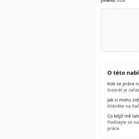
Jméno:
Eda
O této nab
Kde se práce na
Inzerát je zař
Jak si mohu zob
Klikněte na tla
Co když mě tat
Podívejte se n
práce.