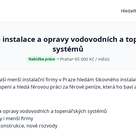
Hledat
 - instalace a opravy vodovodních a t
systémů
• Praha
• 65 000 Kč / měsíc
Nabídka práce
ší menší instalační firmy v Praze hledám šikovného instalat
pení a hledá férovou práci za férové peníze, která ho baví a
 a opravy vodovodních a topenářských systémů
y i menší firmy
ekonstrukce, nové rozvody