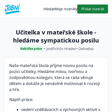
Hledat
Moje inzeráty
Přidat inzerát
Učitelka v mateřské škole -
hledáme sympatickou posilu
• Jindřichův Hradec
• Dohodou
Nabídka práce
Naše mateřská škola přijme novou posilu na
pozici učitelky. Hledáme milou, tvořivou a
zodpovědnou kolegyni, která se ráda věnuje
dětem a dokáže je nenásilně motivovat k rozvoji
a hře.
Náplň práce:
vedení vzdělávacích a výchovných aktivit v