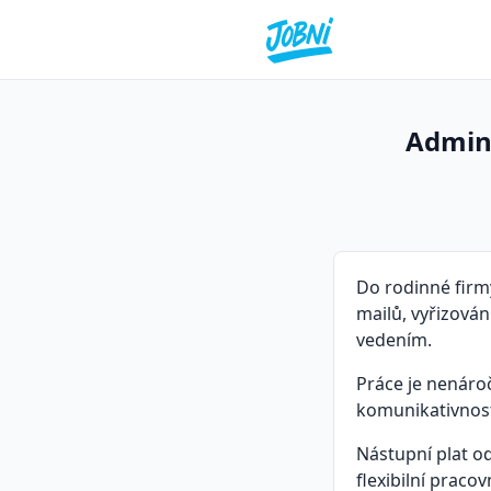
Admini
Do rodinné firm
mailů, vyřizován
vedením.
Práce je nenároč
komunikativnost
Nástupní plat o
flexibilní praco