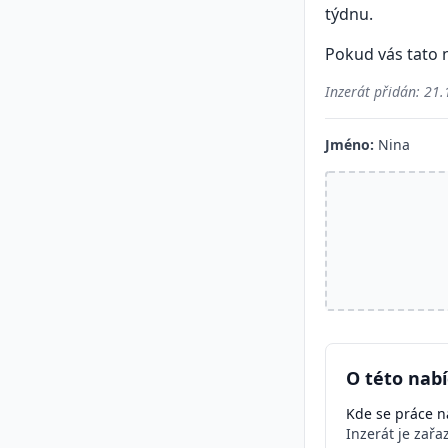
týdnu.
Pokud vás tato n
Inzerát přidán:
21.
Jméno:
Nina
O této nab
Kde se práce na
Inzerát je zař