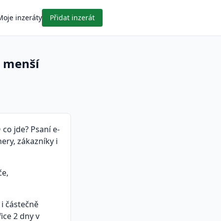
Moje inzeráty
Přidat inzerát
o menší
co jde? Psaní e-
ery, zákazníky i
če,
i částečně
ice 2 dny v