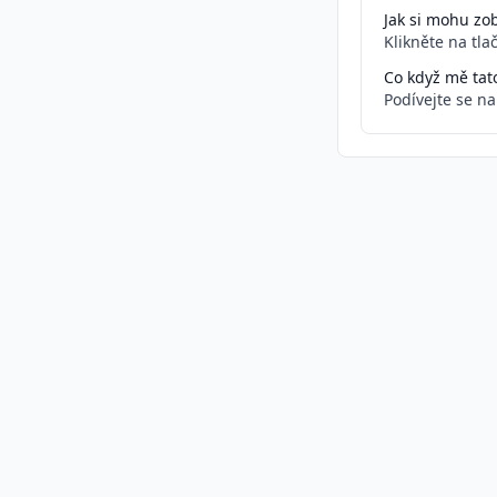
Jak si mohu zob
Klikněte na tla
Co když mě tat
Podívejte se n
Podobné inzeráty