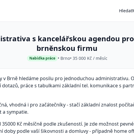
Hledat
strativa s kancelářskou agendou pr
brněnskou firmu
• Brno
• 35 000 Kč / měsíc
Nabídka práce
y v Brně hledáme posilu pro jednoduchou administrativu. O 
í dotazů, práce s tabulkami základní tel. komunikace s partn
ná, vhodná i pro začátečníky - stačí základní znalost počíta
 a sympatie.
d 35000 Kč měsíčně podle zkušeností. Je zde možnost pevné 
vní doby podle vaší šikovnosti a domluvy - případně home off