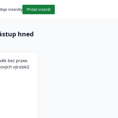
Moje inzeráty
Přidat inzerát
nástup hned
ověk bez praxe.
tových výrobků