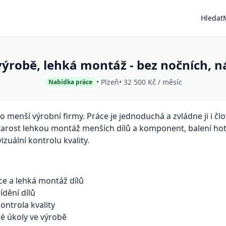
Hledat
výrobě, lehká montáž - bez nočních, 
• Plzeň
• 32 500 Kč / měsíc
Nabídka práce
 menší výrobní firmy. Práce je jednoduchá a zvládne ji i čl
tarost lehkou montáž menších dílů a komponent, balení ho
zuální kontrolu kvality.
e a lehká montáž dílů
řídění dílů
ontrola kvality
né úkoly ve výrobě