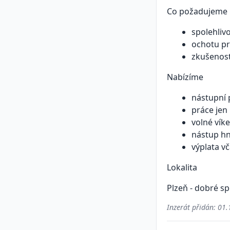
Co požadujeme
spolehliv
ochotu pr
zkušenost
Nabízíme
nástupní 
práce jen
volné vík
nástup h
výplata v
Lokalita
Plzeň - dobré s
Inzerát přidán:
01.