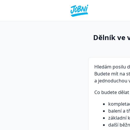
Dělník ve 
Hledám posilu do
Budete mít na s
a jednoduchou vi
Co budete dělat
kompletac
balení a t
základní k
další běž