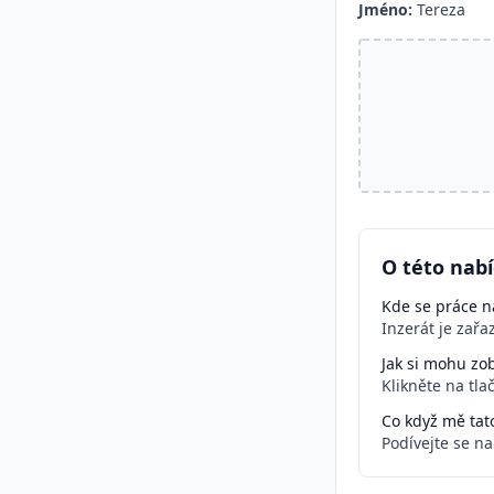
Jméno:
Tereza
O této nab
Kde se práce na
Inzerát je zař
Jak si mohu zob
Klikněte na tla
Co když mě tat
Podívejte se n