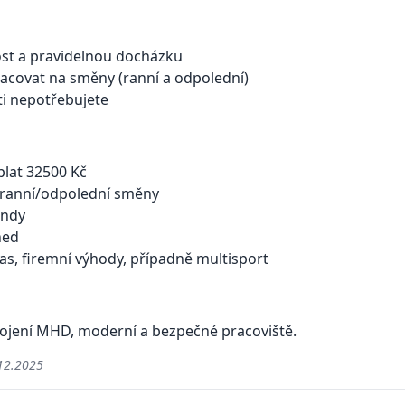
ost a pravidelnou docházku
acovat na směny (ranní a odpolední)
i nepotřebujete
plat 32500 Kč
 ranní/odpolední směny
endy
ned
čas, firemní výhody, případně multisport
pojení MHD, moderní a bezpečné pracoviště.
12.2025