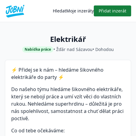
Hledat
Moje inzeráty
Přidat inzerát
Elektrikář
• Žďár nad Sázavou
• Dohodou
Nabídka práce
⚡ Přidej se k nám – hledáme šikovného
elektrikáře do party ⚡
Do našeho týmu hledáme šikovného elektrikáře,
který se nebojí práce a umí vzít věci do vlastních
rukou. Nehledáme superhrdinu – důležitá je pro
nás spolehlivost, samostatnost a chuť dělat práci
poctivě.
Co od tebe očekáváme: