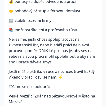
💰 bonusy za dobře odvedenou práci
🤝 pohodový přístup a férovou domluvu
🏢 stabilní zázemí firmy
📚 možnost školení a profesního růstu
Neřešíme, jestli chceš spolupracovat na
živnostenský list, nebo hledáš práci na hlavní
pracovní poměr. Důležité pro nás je, aby ses na
sebe i na svou práci mohl spolehnout a aby nám
spolupráce dávala smysl.
Jestli máš elektriku v ruce a nechceš trávit každý
víkend v práci, ozvi se nám. ⚡
Těšíme se na spolupráci!
Velké Meziřičí•Žďár nad Sázavou•Nové Město na
Moravě