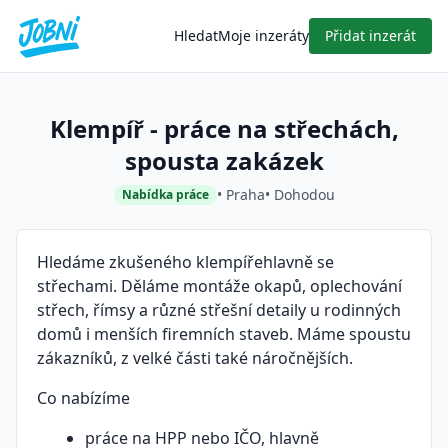
Hledat
Moje inzeráty
Přidat inzerát
Klempíř - práce na střechách,
spousta zakázek
• Praha
• Dohodou
Nabídka práce
Hledáme zkušeného klempířehlavně se
střechami. Děláme montáže okapů, oplechování
střech, římsy a různé střešní detaily u rodinných
domů i menších firemních staveb. Máme spoustu
zákazníků, z velké části také náročnějších.
Co nabízíme
práce na HPP nebo IČO, hlavně