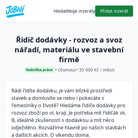
Hledat
Moje inzeráty
Přidat inzerát
Řidič dodávky - rozvoz a svoz
nářadí, materiálu ve stavební
firmě
• Olomouc
• 35 000 Kč / měsíc
Nabídka práce
Rádi řídíte dodávku, je vám blízké prostředí
staveb a domluvíte se nebo i pokecáte s
řemeslníky o životě? Hledáme řidiče dodávky pro
rozvoz zboží po ol. kraji. Je potřeba mít řidičák sk.
B, ideálně zkušenosti s dodávkou a mít něco
odježděno. Rozvážíme hlavně po našich stavbách
a dalších akcích. O víkendu doma.