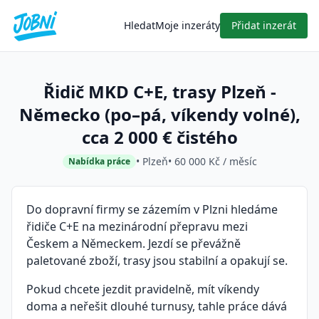
Hledat
Moje inzeráty
Přidat inzerát
Řidič MKD C+E, trasy Plzeň -
Německo (po–pá, víkendy volné),
cca 2 000 € čistého
• Plzeň
• 60 000 Kč / měsíc
Nabídka práce
Do dopravní firmy se zázemím v Plzni hledáme
řidiče C+E na mezinárodní přepravu mezi
Českem a Německem. Jezdí se převážně
paletované zboží, trasy jsou stabilní a opakují se.
Pokud chcete jezdit pravidelně, mít víkendy
doma a neřešit dlouhé turnusy, tahle práce dává