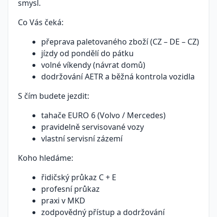
smysl.
Co Vás čeká:
přeprava paletovaného zboží (CZ – DE – CZ)
jízdy od pondělí do pátku
volné víkendy (návrat domů)
dodržování AETR a běžná kontrola vozidla
S čím budete jezdit:
tahače EURO 6 (Volvo / Mercedes)
pravidelně servisované vozy
vlastní servisní zázemí
Koho hledáme:
řidičský průkaz C + E
profesní průkaz
praxi v MKD
zodpovědný přístup a dodržování