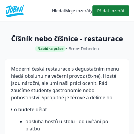
Hledat
Moje inzeráty
Přidat inzerát
Číšník nebo číšnice - restaurace
• Brno
• Dohodou
Nabídka práce
Moderní česká restaurace s degustačním menu
hledá obsluhu na večerní provoz (čt-ne). Hosté
jsou nároční, ale umí naši práci ocenit. Rádi
zaučíme studenty gastronomie nebo
pohostinství. Spropitné je férové a dělíme ho.
Co budete dělat
obsluha hostů u stolu - od uvítání po
platbu