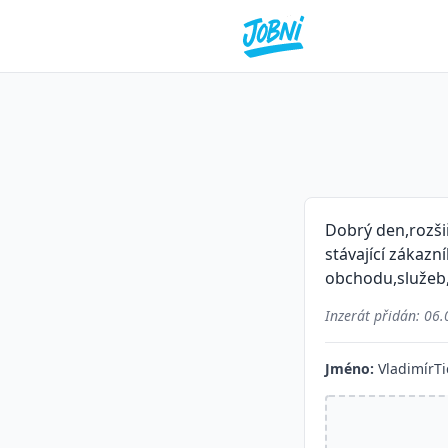
Dobrý den,rozši
stávající zákaz
obchodu,služeb,
Inzerát přidán:
06.
Jméno:
VladimírTi