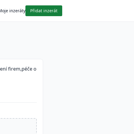
Moje inzeráty
Přidat inzerát
ení firem,péče o