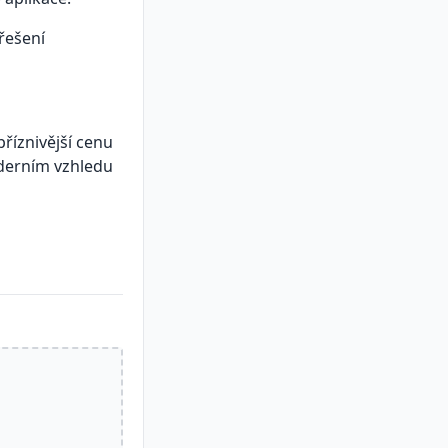
 řešení
říznivější cenu
oderním vzhledu