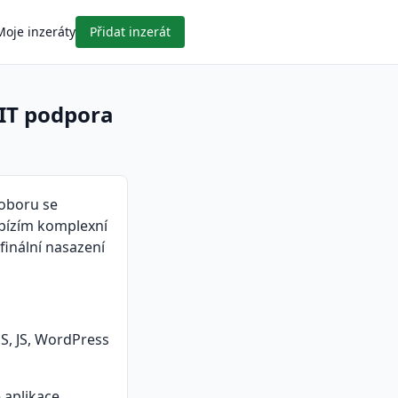
Moje inzeráty
Přidat inzerát
 IT podpora
 oboru se
abízím komplexní
finální nasazení
S, JS, WordPress
 aplikace.