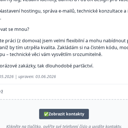
 Nastavení hostingu, správa e-mailů, technické konzultace a
.
ovat se mnou?
 práci (z domova) jsem velmi flexibilní a mohu nabídnout p
 aniž by tím utrpěla kvalita. Zakládám si na čistém kódu, m
pu – technické věci vám vysvětlím srozumitelně.
orázové zakázky, tak dlouhodobé parťáctví.
05.2026
| upraven:
03.06.2026
rž
✅
Zobrazit kontakty
Klikněte na tlačítko, ověřte své telefonní číslo a uvidíte kontakty.