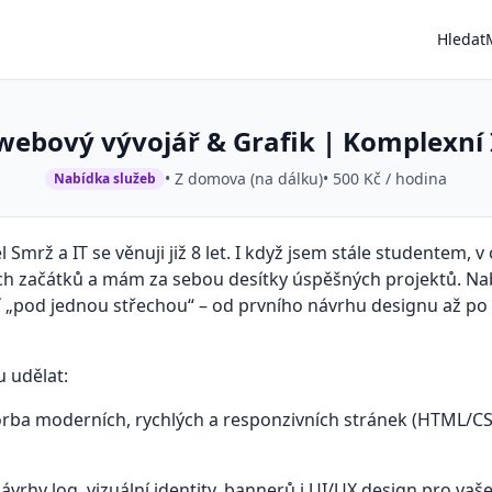
Hledat
 webový vývojář & Grafik | Komplexní
• Z domova (na dálku)
• 500 Kč / hodina
Nabídka služeb
 Smrž a IT se věnuji již 8 let. I když jsem stále studentem, v
ch začátků a mám za sebou desítky úspěšných projektů. N
í „pod jednou střechou“ – od prvního návrhu designu až po 
 udělat:
rba moderních, rychlých a responzivních stránek (HTML/CS
ávrhy log, vizuální identity, bannerů i UI/UX design pro vaše