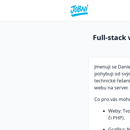
Full-stack
Jmenuji se Daniel
pohybuji od svý
technické řešen
webu na server.
Co pro vás mohu
Weby: Tvo
či PHP).
Grafika: N