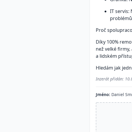
IT servis:
problémů
Proč spoluprac
Díky 100% remote
než velké firmy,
a lidském přístu
Hledám jak jedn
Inzerát přidán:
10.
Jméno:
Daniel Sm