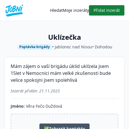
Hledat
Moje inzeráty
Přidat inzerát
Uklízečka
• Jablonec nad Nisou
• Dohodou
Poptávka brigády
Mám zájem o vaší brigádu úklid uklízela jsem
15let v Nemocnici mám velké zkušenosti bude
velice spokojni jsem spolehlivá
Inzerát přidán:
21.11.2025
Jméno:
Věra Fečo Duždová
✅
Zobrazit kontakty