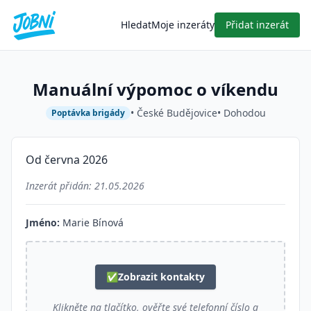
Hledat
Moje inzeráty
Přidat inzerát
Manuální výpomoc o víkendu
• České Budějovice
• Dohodou
Poptávka brigády
Od června 2026
Inzerát přidán:
21.05.2026
Jméno:
Marie Bínová
✅
Zobrazit kontakty
Klikněte na tlačítko, ověřte své telefonní číslo a