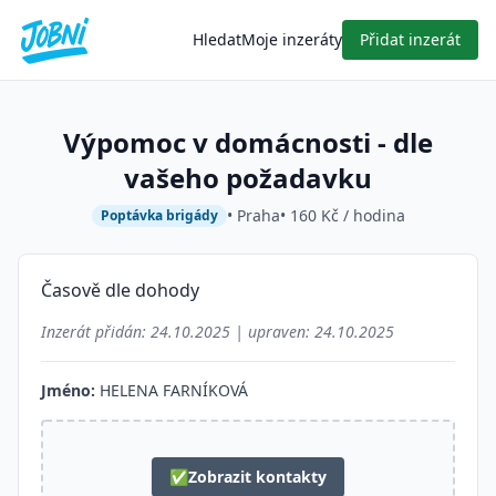
Hledat
Moje inzeráty
Přidat inzerát
Výpomoc v domácnosti - dle
vašeho požadavku
• Praha
• 160 Kč / hodina
Poptávka brigády
Časově dle dohody
Inzerát přidán:
24.10.2025
| upraven:
24.10.2025
Jméno:
HELENA FARNÍKOVÁ
✅
Zobrazit kontakty