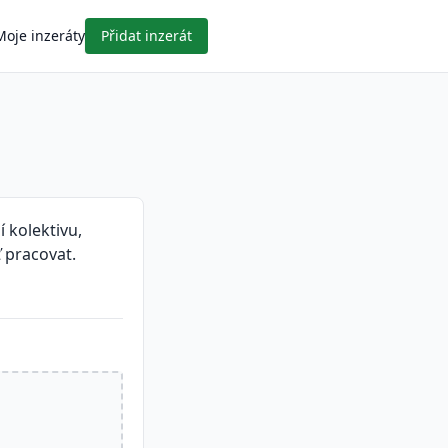
Moje inzeráty
Přidat inzerát
 kolektivu,
 pracovat.