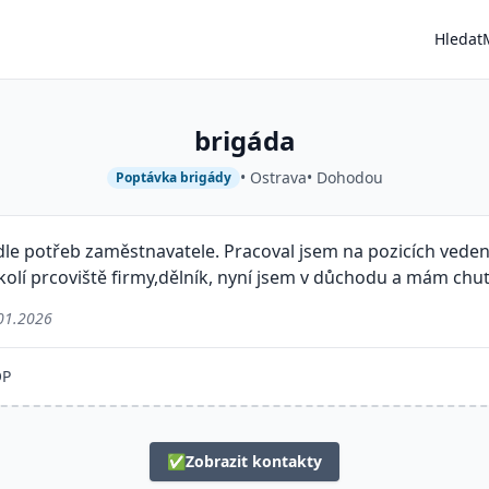
Hledat
brigáda
• Ostrava
• Dohodou
Poptávka brigády
le potřeb zaměstnavatele. Pracoval jsem na pozicích vedení
kolí prcoviště firmy,dělník, nyní jsem v důchodu a mám chuť
01.2026
ŐP
✅
Zobrazit kontakty